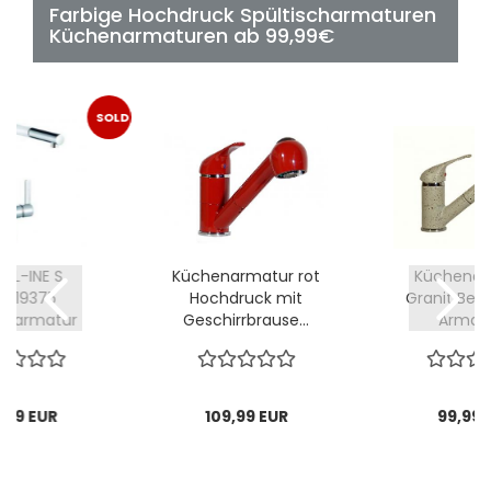
Farbige Hochdruck Spültischarmaturen
Küchenarmaturen ab 99,99€
SOLD
OUT
I L-INE S
Küchenarmatur rot
Küchenar
8519375
Hochdruck mit
Granit Beig
enarmatur
Geschirrbrause...
Armatur
charmatur...
,99 EUR
109,99 EUR
99,99 