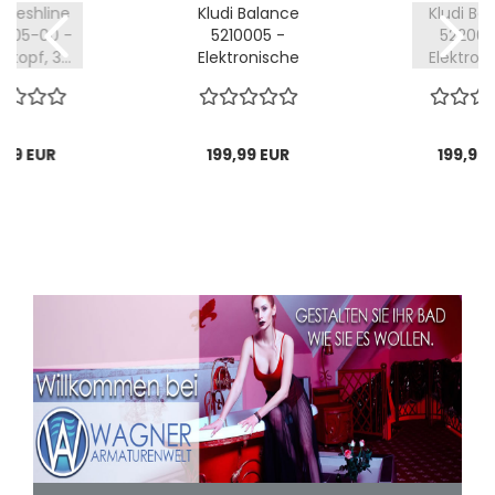
 Freshline
Kludi Balance
Kludi Ba
005-00 -
5210005 -
522000
kopf, 3...
Elektronische
Elektron
Waschtischarmatur...
Waschtischar
,99 EUR
199,99 EUR
199,99 