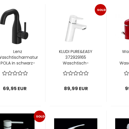
SOLD
OUT
Lenz
KLUDI PURE&EASY
Wa
aschtischarmatur
372929165
POLA in schwarz-
Waschtisch-
Was
matt – 46070851
Einhebelmischer
100 weiß -
chrom
69,95 EUR
89,99 EUR
9
SOLD
OUT