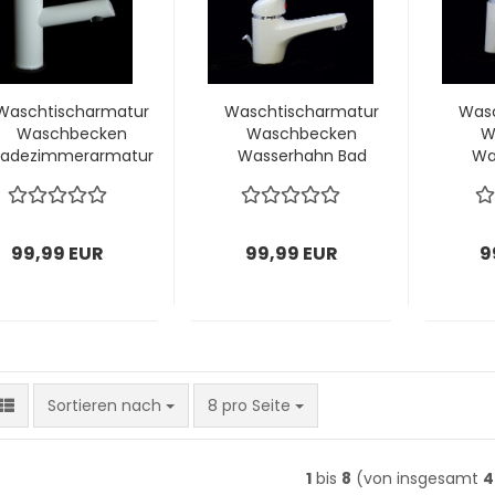
Waschtischarmatur
Waschtischarmatur
Was
Waschbecken
Waschbecken
W
Badezimmerarmatur
Wasserhahn Bad
Wa
weiß
Armatur weiß
A
99,99 EUR
99,99 EUR
9
Sortieren nach
pro Seite
Sortieren nach
8 pro Seite
1
bis
8
(von insgesamt
4