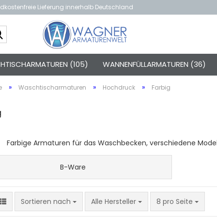
dkostenfreie Lieferung innerhalb Deutschland
Suche...
TISCHARMATUREN (105)
WANNENFÜLLARMATUREN (36)
»
»
»
e
Waschtischarmaturen
Hochdruck
Farbig
g
Farbige Armaturen für das Waschbecken, verschiedene Modelle
B-Ware
Sortieren nach
pro Seite
Sortieren nach
Alle Hersteller
8 pro Seite