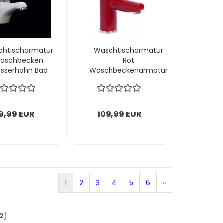
chtischarmatur
Waschtischarmatur
aschbecken
Rot
sserhahn Bad
Waschbeckenarmatur
rmatur weiß
Bad Armatur
9,99 EUR
109,99 EUR
1
2
3
4
5
6
»
2
)