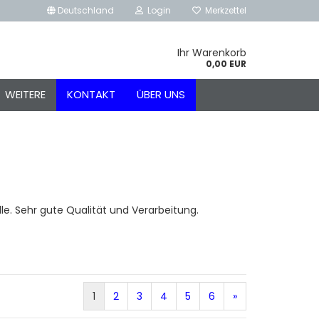
Deutschland
Login
Merkzettel
Ihr Warenkorb
0,00 EUR
WEITERE
KONTAKT
ÜBER UNS
. Sehr gute Qualität und Verarbeitung.
1
2
3
4
5
6
»