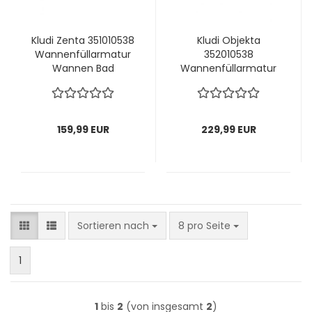
Kludi Zenta 351010538
Kludi Objekta
Wannenfüllarmatur
352010538
Wannen Bad
Wannenfüllarmatur
Thermostat
Wannen Bad
Thermostat
159,99 EUR
229,99 EUR
Sortieren nach
pro Seite
Sortieren nach
8 pro Seite
1
1
bis
2
(von insgesamt
2
)