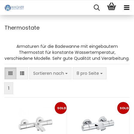
Thermostate
Armaturen für die Badewanne mit eingebautem
Thermostat für konstante Wassertemperatur,
verschiedene Modelle. Sehr gute Qualität und Verarbeitung.
Sortieren nach
pro Seite
Sortieren nach
8 pro Seite
1
SOLD
SOLD
OUT
OUT