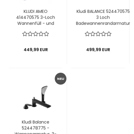
KLUDI AMEO
Kludi BALANCE 524470575
414470575 3-Loch
3 Loch
Wannenfüll - und
Badewannenrandarmatur
Brause-Armatur
Wannen Bad Armatur
Chrom
449,99 EUR
499,99 EUR
NEU
Kludi Balance
524478775 -