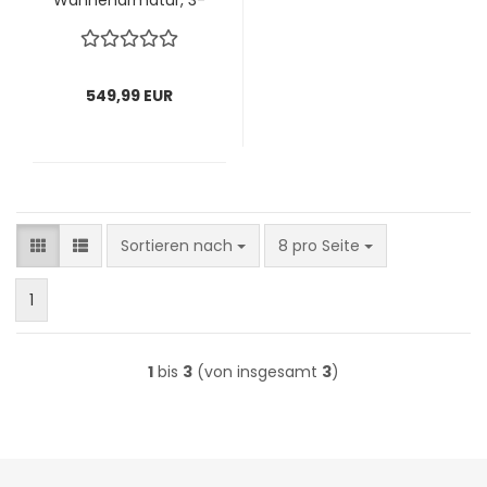
Wannenarmatur, 3-
Loch, Schwarz matt
549,99 EUR
Sortieren nach
pro Seite
Sortieren nach
8 pro Seite
1
1
bis
3
(von insgesamt
3
)