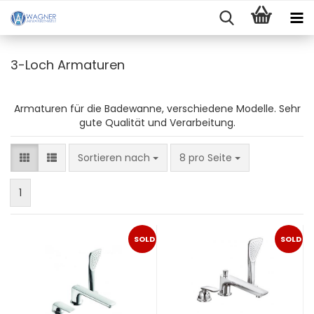
3-Loch Armaturen
Armaturen für die Badewanne, verschiedene Modelle. Sehr
gute Qualität und Verarbeitung.
Sortieren nach
pro Seite
Sortieren nach
8 pro Seite
1
SOLD
SOLD
OUT
OUT