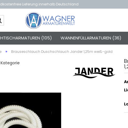
dkostenfreie Lieferung innerhalb Deutschland
Suche...
TISCHARMATUREN (105)
WANNENFÜLLARMATUREN (36)
»
e
Brauseschlauch Duschschlauch Jander 1,25m weiß-gold
B
r Kategorie
1
Ar
L
L