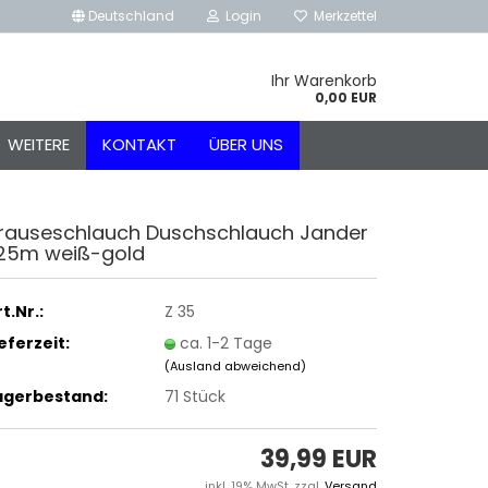
Deutschland
Login
Merkzettel
Ihr Warenkorb
0,00 EUR
WEITERE
KONTAKT
ÜBER UNS
rauseschlauch Duschschlauch Jander
,25m weiß-gold
t.Nr.:
Z 35
ieferzeit:
ca. 1-2 Tage
(Ausland abweichend)
agerbestand:
71
Stück
39,99 EUR
inkl. 19% MwSt. zzgl.
Versand