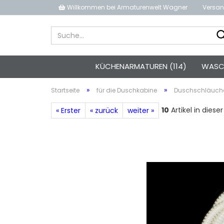
Willkommen bei Armaturenwelt Wagner
Versan
KÜCHENARMATUREN (114)
WASCH
»
»
Startseite
für die Duschkabine
Duschschläuch
10
Artikel in diese
« Erster
« zurück
weiter »