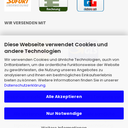
WIR VERSENDEN MIT
Diese Webseite verwendet Cookies und
andere Technologien
Wir verwenden Cookies und ähnliche Technologien, auch von
Drittanbietern, um die ordentliche Funktionsweise der Website
zu gewährleisten, die Nutzung unseres Angebotes zu
analysieren und Ihnen ein bestmögliches Einkaufserlebnis
bieten zu können. Weitere Informationen finden Sie in unserer
Datenschutzerklärung
.
Alle Akzeptieren
Webshop erstellen
mit Gambio.de © 2026 | Template von
JungCreative
.
Alle Preise inkl. MwSt. & zzgl. Versandkosten
Nur Notwendige
Alle Markennamen, Warenzeichen sowie sämtliche
Produktbilder sind Eigentum Ihrer rechtmäßigen
Eigentümer und dienen hier nur der Beschreibung.