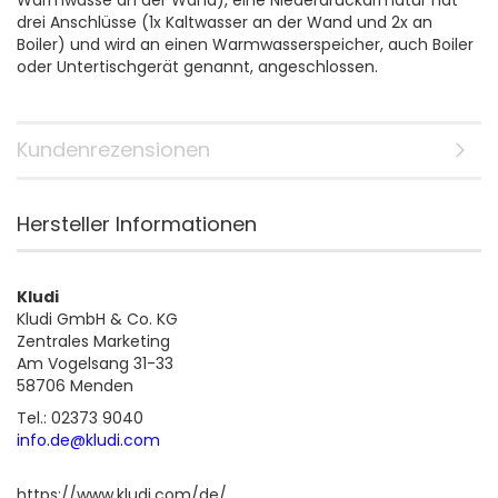
Warmwasse an der Wand), eine Niederdruckarmatur hat
drei Anschlüsse (1x Kaltwasser an der Wand und 2x an
Boiler) und wird an einen Warmwasserspeicher, auch Boiler
oder Untertischgerät genannt, angeschlossen.
Kundenrezensionen
Hersteller Informationen
Kludi
Kludi GmbH & Co. KG
Zentrales Marketing
Am Vogelsang 31-33
58706 Menden
Tel.: 02373 9040
info.de@kludi.com
https://www.kludi.com/de/