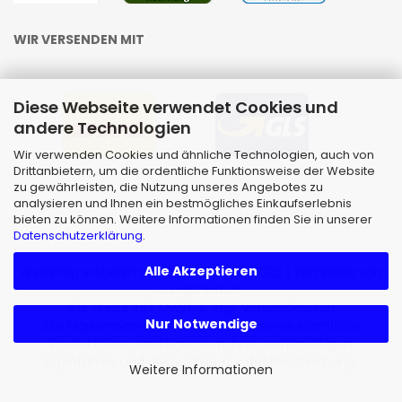
WIR VERSENDEN MIT
Diese Webseite verwendet Cookies und
andere Technologien
Wir verwenden Cookies und ähnliche Technologien, auch von
Drittanbietern, um die ordentliche Funktionsweise der Website
zu gewährleisten, die Nutzung unseres Angebotes zu
analysieren und Ihnen ein bestmögliches Einkaufserlebnis
bieten zu können. Weitere Informationen finden Sie in unserer
Datenschutzerklärung
.
Alle Akzeptieren
Webshop erstellen
mit Gambio.de © 2026 | Template von
JungCreative
.
Alle Preise inkl. MwSt. & zzgl. Versandkosten
Nur Notwendige
Alle Markennamen, Warenzeichen sowie sämtliche
Produktbilder sind Eigentum Ihrer rechtmäßigen
Eigentümer und dienen hier nur der Beschreibung.
Weitere Informationen