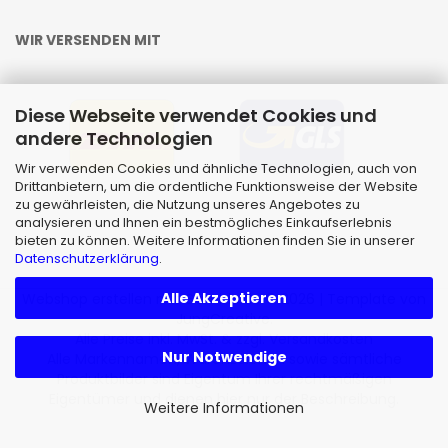
WIR VERSENDEN MIT
Diese Webseite verwendet Cookies und
andere Technologien
Wir verwenden Cookies und ähnliche Technologien, auch von
Drittanbietern, um die ordentliche Funktionsweise der Website
zu gewährleisten, die Nutzung unseres Angebotes zu
analysieren und Ihnen ein bestmögliches Einkaufserlebnis
bieten zu können. Weitere Informationen finden Sie in unserer
Datenschutzerklärung
.
Alle Akzeptieren
Webshop erstellen
mit Gambio.de © 2026 | Template von
JungCreative
.
Alle Preise inkl. MwSt. & zzgl. Versandkosten
Nur Notwendige
Alle Markennamen, Warenzeichen sowie sämtliche
Produktbilder sind Eigentum Ihrer rechtmäßigen
Eigentümer und dienen hier nur der Beschreibung.
Weitere Informationen