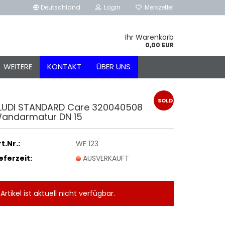
Deutschland
Login
Merkzettel
Ihr Warenkorb
0,00 EUR
WEITERE
KONTAKT
ÜBER UNS
SOLD
LUDI STANDARD Care 320040508
andarmatur DN 15
OUT
t.Nr.:
WF 123
ieferzeit:
AUSVERKAUFT
Artikel ist aktuell nicht verfügbar.