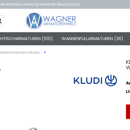
dkostenfreie Lieferung innerhalb Deutschland
Suche...
TISCHARMATUREN (105)
WANNENFÜLLARMATUREN (36)
»
Badewannenarmaturen
K
W
e
Ar
L