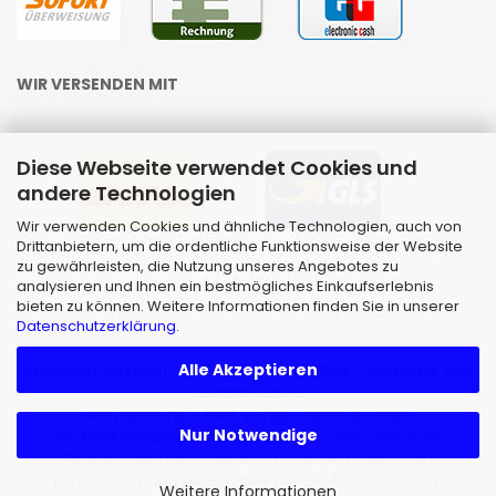
WIR VERSENDEN MIT
Diese Webseite verwendet Cookies und
andere Technologien
Wir verwenden Cookies und ähnliche Technologien, auch von
Drittanbietern, um die ordentliche Funktionsweise der Website
zu gewährleisten, die Nutzung unseres Angebotes zu
analysieren und Ihnen ein bestmögliches Einkaufserlebnis
bieten zu können. Weitere Informationen finden Sie in unserer
Datenschutzerklärung
.
Alle Akzeptieren
Webshop erstellen
mit Gambio.de © 2026 | Template von
JungCreative
.
Alle Preise inkl. MwSt. & zzgl. Versandkosten
Nur Notwendige
Alle Markennamen, Warenzeichen sowie sämtliche
Produktbilder sind Eigentum Ihrer rechtmäßigen
Eigentümer und dienen hier nur der Beschreibung.
Weitere Informationen