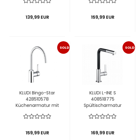
139,99 EUR
159,99 EUR
SOLD
SOLD
OUT
OUT
KLUDI Bingo-Star
KLUDI L-INE S
428510578
408518775
Küchenarmatur mit
Spültischarmatur
ausziehbarer
Brause
Geschirrbrause
chrom/schwarz
159,99 EUR
169,99 EUR