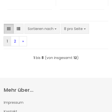
Sortieren nach
pro Seite
Sortieren nach
8 pro Seite
1
2
»
1
bis
8
(von insgesamt
12
)
Mehr über...
Impressum
Kontakt