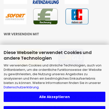
WIR VERSENDEN MIT
Diese Webseite verwendet Cookies und
andere Technologien
Wir verwenden Cookies und ähnliche Technologien, auch von
Drittanbietern, um die ordentliche Funktionsweise der Website
zu gewährleisten, die Nutzung unseres Angebotes zu
analysieren und Ihnen ein bestmögliches Einkaufserlebnis
bieten zu können. Weitere Informationen finden Sie in unserer
Datenschutzerklärung
.
Alle Akzeptieren
Webshop erstellen
mit Gambio.de © 2026 | Template von
JungCreative
.
Alle Preise inkl. MwSt. & zzgl. Versandkosten