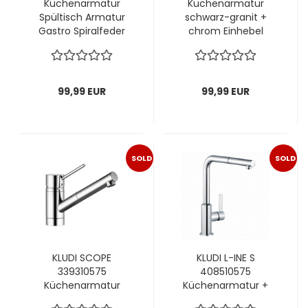
Küchenarmatur
Küchenarmatur
Spültisch Armatur
schwarz-granit +
Gastro Spiralfeder
chrom Einhebel
chrom
Handbrause
99,99 EUR
99,99 EUR
SOLD
SOLD
OUT
OUT
KLUDI SCOPE
KLUDI L-INE S
339310575
408510575
Küchenarmatur
Küchenarmatur +
Brause
Brause