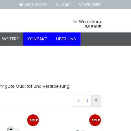
Deutschland
Login
Merkzettel
Ihr Warenkorb
0,00 EUR
WEITERE
KONTAKT
ÜBER UNS
r gute Qualität und Verarbeitung.
«
1
2
SOLD
SOLD
OUT
OUT