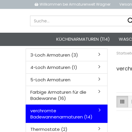
Willkommen bei Armaturenwelt Wagner
Versan
KÜCHENARMATUREN (114)
WASCH
Startseit
3-Loch Armaturen (3)
4-Loch Armaturen (1)
verc
5-Loch Armaturen
Farbige Armaturen für die
Badewanne (16)
verchromte
Badewannenarmaturen (14)
Thermostate (2)