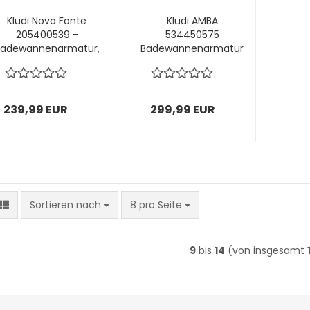
Kludi Nova Fonte
Kludi AMBA
205400539 -
534450575
adewannenarmatur,
Badewannenarmatur
Chrom
239,99 EUR
299,99 EUR
Sortieren nach
pro Seite
Sortieren nach
8 pro Seite
9
bis
14
(von insgesamt