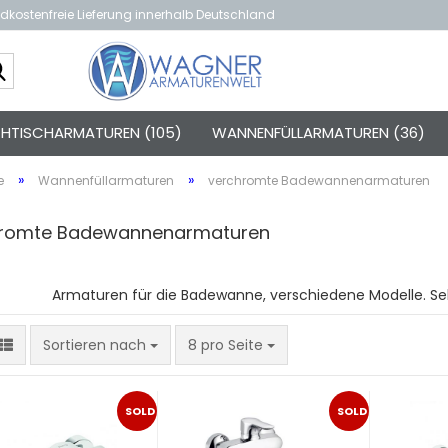
dkostenfreie Lieferung innerhalb Deutschland
Suche...
TISCHARMATUREN (105)
WANNENFÜLLARMATUREN (36)
»
»
e
Wannenfüllarmaturen
verchromte Badewannenarmaturen
hromte Badewannenarmaturen
Armaturen für die Badewanne, verschiedene Modelle. Seh
Sortieren nach
pro Seite
Sortieren nach
8 pro Seite
SOLD
SOLD
OUT
OUT