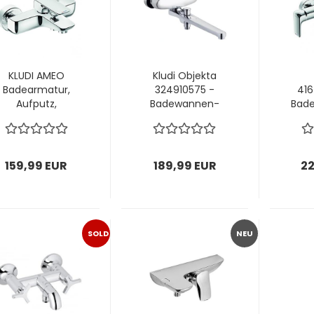
KLUDI AMEO
Kludi Objekta
Badearmatur,
324910575 -
416
Aufputz,
Badewannen-
Bad
Wannenarmatur
Einhebelmischer,
414450575
Chrom
159,99 EUR
189,99 EUR
22
SOLD
NEU
OUT