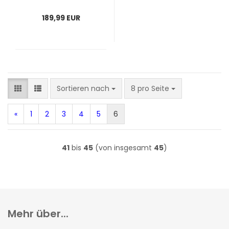
189,99 EUR
Sortieren nach
pro Seite
Sortieren nach
8 pro Seite
«
1
2
3
4
5
6
41
bis
45
(von insgesamt
45
)
Mehr über...