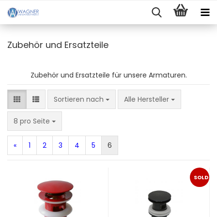
Zubehör und Ersatzteile
Zubehör und Ersatzteile für unsere Armaturen.
Sortieren nach
Sortieren nach
Alle Hersteller
pro Seite
8 pro Seite
«
1
2
3
4
5
6
SOLD
OUT